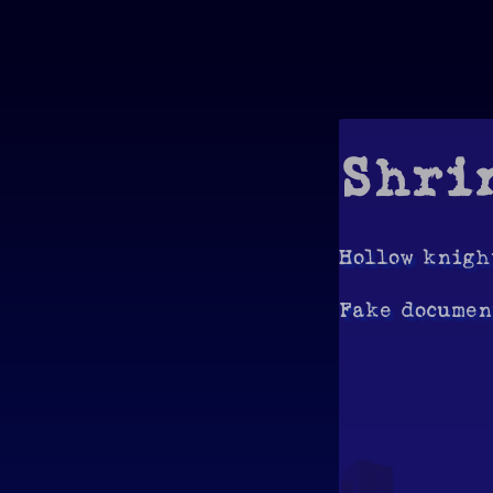
Shri
Hollow knigh
Fake docum